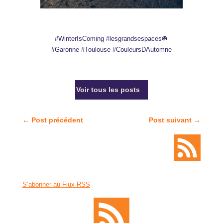
#WinterIsComing #lesgrandsespaces☘️
#Garonne #Toulouse #CouleursDAutomne
Voir tous les posts
←
Post précédent
Post suivant
→
S’abonner au Flux RSS