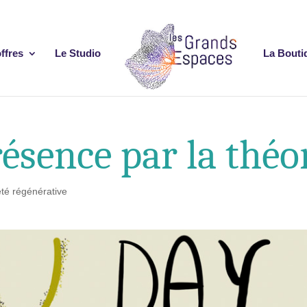
ffres
Le Studio
La Bouti
résence par la théo
été régénérative