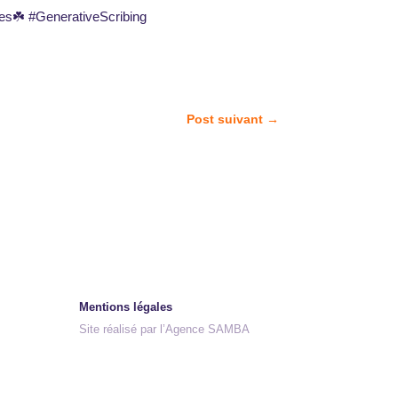
es☘️ #GenerativeScribing
Post suivant
→
Mentions légales
Site réalisé par l’Agence SAMBA