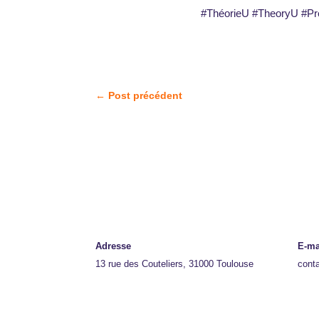
#ThéorieU #TheoryU #Pre
←
Post précédent
Adresse
E-ma
13 rue des Couteliers, 31000 Toulouse
cont