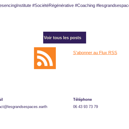
sencingInstitute #SociétéRégénérative #Coaching #lesgrandsespac
Voir tous les posts
S’abonner au Flux RSS
il
Téléphone
act@lesgrandsespaces.earth
06 43 93 73 79